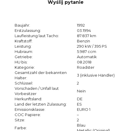
Wyślij pytanie
Baujahr:
1992
Erstzulassung:
03.1994
Laufleistung laut Tacho:
87.837 km
Kraftstoff:
Benzin
Leistung:
290 kW / 395 PS
Hubraum:
5.987 ccm
Getriebe:
Automatik
HU bis:
08.2018
Kategorie:
Roadster
Gesamtzahl der bekannten
3 (inklusive Händler)
Halter:
Schlüssel:
2
Vorschaden / Unfall laut
Nein
Vorbesitzer
Herkunftsland:
DE
Land der letzten Zulassung:
ES
Emissionsklasse:
EURO 1
COC Papiere:
–
Sitze:
2
Blau
Farbe:
Metallic (Original)