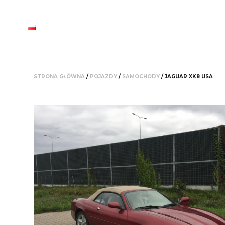
STRONA GŁÓWNA
/
POJAZDY
/
SAMOCHODY
/ JAGUAR XK8 USA