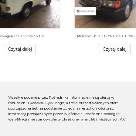
kswagen T3 1.9 Kombi 3 500 €
Mercedes-Benz 190/190 E 2.3-16 E 190 – 
Czytaj dalej
Czytaj dalej
Wszelkie podane przez Pośrednika informacje nie są ofertą w
rozumieniu Kodeksu Cywilnego, a treść przedstawionych ofert
sporządzona jest na podstawie oględzin nieruchomości oraz
informacji przekazanych przez właściciela i może ona podlegać
weryfikacji i nie stanowi oferty określonej w art.66 i następnych K.C.